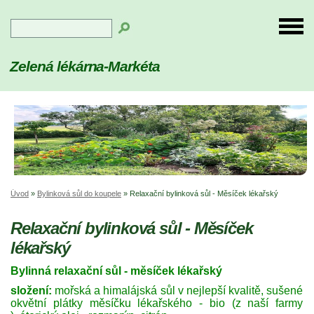
Zelená lékárna-Markéta
Úvod
»
Bylinková sůl do koupele
»
Relaxační bylinková sůl - Měsíček lékařský
Relaxační bylinková sůl - Měsíček
lékařský
Bylinná relaxační sůl - měsíček lékařský
složení:
mořská a himalájská sůl v nejlepší kvalitě, sušené
okvětní plátky měsíčku lékařského - bio (z naší farmy