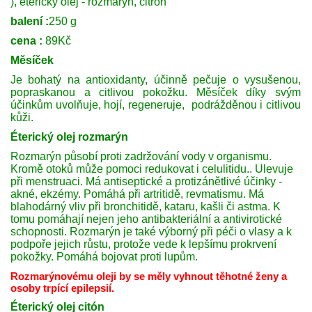
),
éterický olej - rozmarýn, citrón
balení :
250 g
cena :
89Kč
Měsíček
Je bohatý na antioxidanty, účinně pečuje o vysušenou,
popraskanou a citlivou pokožku. Měsíček díky svým
účinkům uvolňuje, hojí, regeneruje, podrážděnou i citlivou
kůži.
Éterický olej rozmarýn
Rozmarýn působí proti zadržování vody v organismu.
Kromě otoků může pomoci redukovat i celulitidu.. Ulevuje
při menstruaci. Má antiseptické a protizánětlivé účinky -
akné, ekzémy.
Pomáhá při artritidě, revmatismu.
Má
blahodárný vliv při bronchitidě, kataru, kašli či astma. K
tomu pomáhají nejen jeho antibakteriální a antivirotické
schopnosti.
Rozmarýn je také výborný při péči o vlasy a k
podpoře jejich růstu, protože vede k lepšímu prokrvení
pokožky. Pomáhá bojovat proti lupům.
Rozmarýnovému oleji by se měly vyhnout těhotné ženy a
osoby trpící epilepsií.
Éterický olej citón