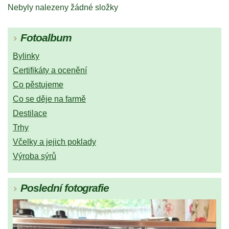
Nebyly nalezeny žádné složky
Fotoalbum
Bylinky
Certifikáty a ocenění
Co pěstujeme
Co se děje na farmě
Destilace
Trhy
Včelky a jejich poklady
Výroba sýrů
Poslední fotografie