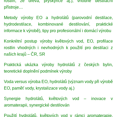
rostlin, ze dřeva, pryskyřice aj.), vhodné destilační
přístroje…
Metody výroby EO a hydrolátů (parovodní destilace,
hydrodestilace, kombinované destilování, praktické
informace k výrobě), tipy pro profesionální i domácí výrobu
Konkrétní postup výroby květových vod, EO, profilace
rostlin vhodných i nevhodných k použití pro destilaci z
našich krajů – ČR, SR
Praktická ukázka výroby hydrolátů z českých bylin,
teoretické doplnění podmínek výroby
Voda versus výroba EO, hydrolátů (význam vody při výrobě
EO, paměť vody, krystalizace vody aj.)
Synergie hydrolátů, květových vod – inovace v
aromaterapii, synergické destilován
Použití hydrolátů, květových vod v rámci aromaterapie,