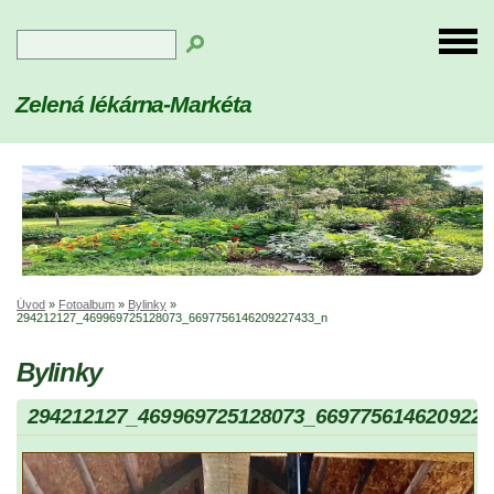
Zelená lékárna-Markéta
Úvod
»
Fotoalbum
»
Bylinky
»
294212127_469969725128073_6697756146209227433_n
Bylinky
294212127_469969725128073_6697756146209227