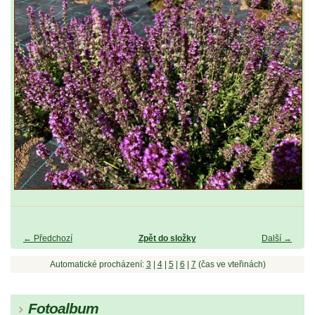
← Předchozí
Zpět do složky
Další →
Automatické procházení:
3
|
4
|
5
|
6
|
7
(čas ve vteřinách)
Fotoalbum