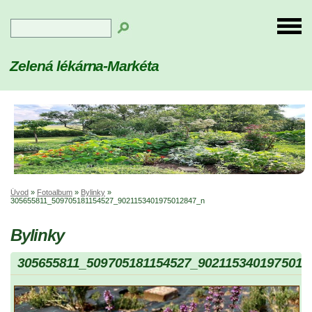
Zelená lékárna-Markéta
Úvod
»
Fotoalbum
»
Bylinky
»
305655811_509705181154527_9021153401975012847_n
Bylinky
305655811_509705181154527_9021153401975012