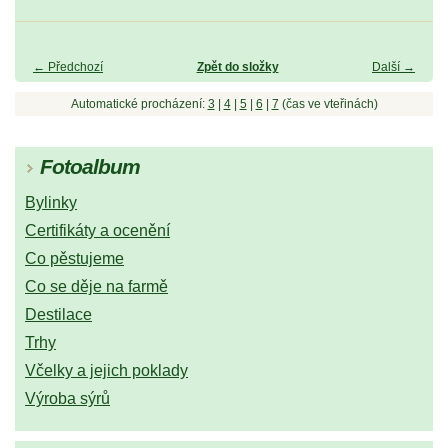
← Předchozí
Zpět do složky
Další →
Automatické procházení:
3
|
4
|
5
|
6
|
7
(čas ve vteřinách)
Fotoalbum
Bylinky
Certifikáty a ocenění
Co pěstujeme
Co se děje na farmě
Destilace
Trhy
Včelky a jejich poklady
Výroba sýrů