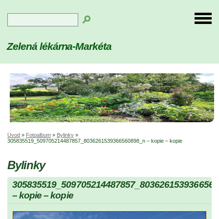
Zelená lékárna-Markéta
Úvod
»
Fotoalbum
»
Bylinky
»
305835519_509705214487857_8036261539366560898_n – kopie – kopie
Bylinky
305835519_509705214487857_8036261539366560
– kopie – kopie