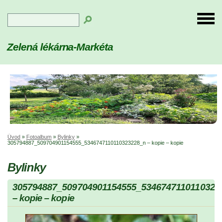
Zelená lékárna-Markéta
Úvod
»
Fotoalbum
»
Bylinky
»
305794887_509704901154555_5346747110110323228_n – kopie – kopie
Bylinky
305794887_509704901154555_5346747110110323
– kopie – kopie