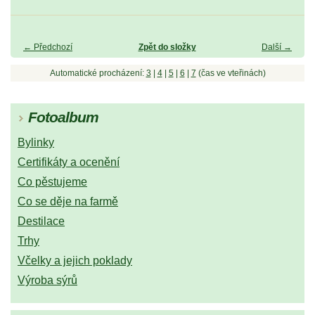
← Předchozí
Zpět do složky
Další →
Automatické procházení:
3
|
4
|
5
|
6
|
7
(čas ve vteřinách)
Fotoalbum
Bylinky
Certifikáty a ocenění
Co pěstujeme
Co se děje na farmě
Destilace
Trhy
Včelky a jejich poklady
Výroba sýrů