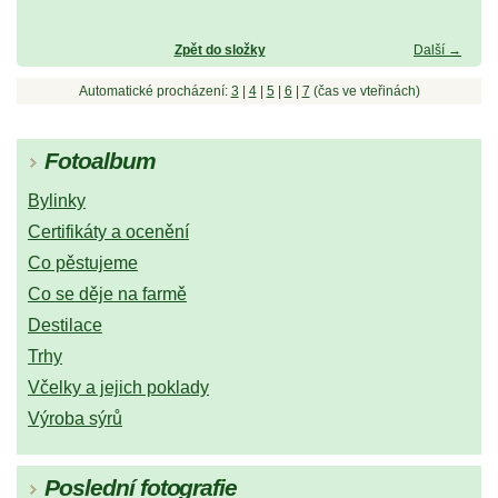
Zpět do složky
Další →
Automatické procházení:
3
|
4
|
5
|
6
|
7
(čas ve vteřinách)
Fotoalbum
Bylinky
Certifikáty a ocenění
Co pěstujeme
Co se děje na farmě
Destilace
Trhy
Včelky a jejich poklady
Výroba sýrů
Poslední fotografie