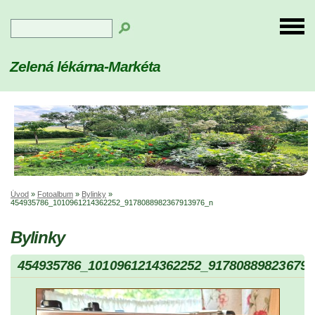
Zelená lékárna-Markéta
Úvod
»
Fotoalbum
»
Bylinky
»
454935786_1010961214362252_9178088982367913976_n
Bylinky
454935786_1010961214362252_917808898236791