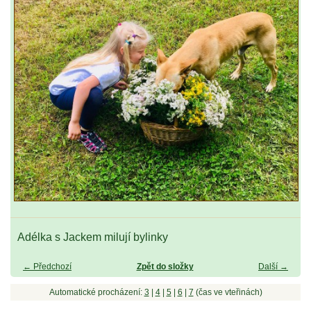
Adélka s Jackem milují bylinky
← Předchozí
Zpět do složky
Další →
Automatické procházení:
3
|
4
|
5
|
6
|
7
(čas ve vteřinách)