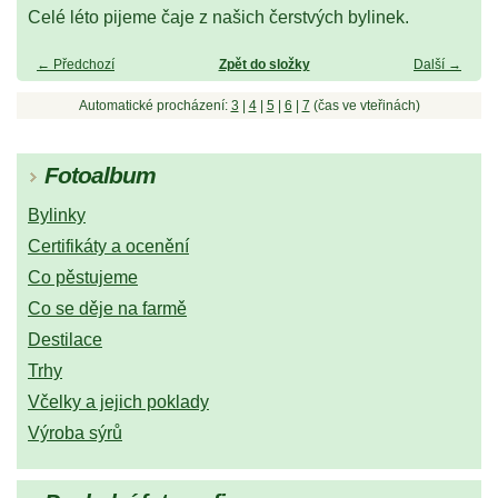
Celé léto pijeme čaje z našich čerstvých bylinek.
← Předchozí
Zpět do složky
Další →
Automatické procházení:
3
|
4
|
5
|
6
|
7
(čas ve vteřinách)
Fotoalbum
Bylinky
Certifikáty a ocenění
Co pěstujeme
Co se děje na farmě
Destilace
Trhy
Včelky a jejich poklady
Výroba sýrů