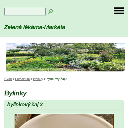
Zelená lékárna-Markéta
Úvod
»
Fotoalbum
»
Bylinky
»
bylinkový čaj 3
Bylinky
bylinkový čaj 3