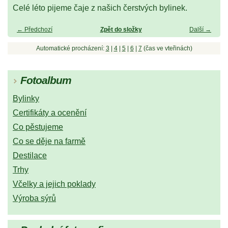
Celé léto pijeme čaje z našich čerstvých bylinek.
← Předchozí
Zpět do složky
Další →
Automatické procházení:
3
|
4
|
5
|
6
|
7
(čas ve vteřinách)
Fotoalbum
Bylinky
Certifikáty a ocenění
Co pěstujeme
Co se děje na farmě
Destilace
Trhy
Včelky a jejich poklady
Výroba sýrů