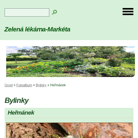
Zelená lékárna-Markéta
Úvod
»
Fotoalbum
»
Bylinky
»
Heřmánek
Bylinky
Heřmánek