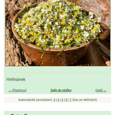
Heřmánek
← Předchozí
Zpět do složky
Další →
Automatické procházení:
3
|
4
|
5
|
6
|
7
(čas ve vteřinách)