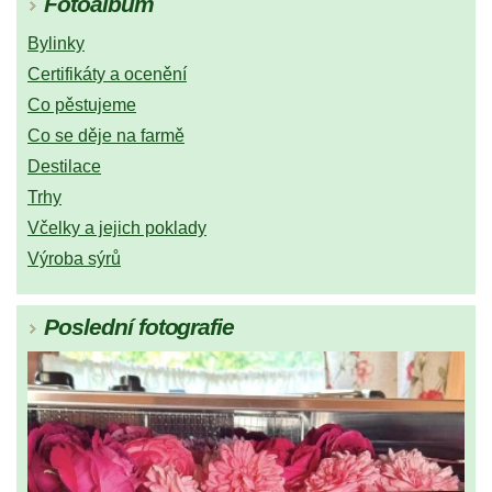
Fotoalbum
Bylinky
Certifikáty a ocenění
Co pěstujeme
Co se děje na farmě
Destilace
Trhy
Včelky a jejich poklady
Výroba sýrů
Poslední fotografie