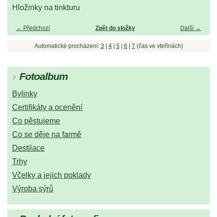
Hložinky na tinkturu
← Předchozí
Zpět do složky
Další →
Automatické procházení:
3
|
4
|
5
|
6
|
7
(čas ve vteřinách)
Fotoalbum
Bylinky
Certifikáty a ocenění
Co pěstujeme
Co se děje na farmě
Destilace
Trhy
Včelky a jejich poklady
Výroba sýrů