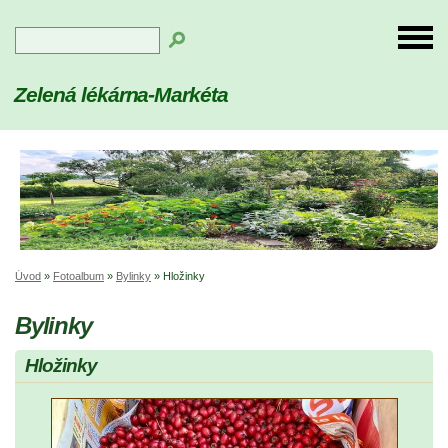
Zelená lékárna-Markéta
Úvod
»
Fotoalbum
»
Bylinky
»
Hložinky
Bylinky
Hložinky