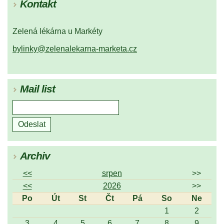
Kontakt
Zelená lékárna u Markéty
bylinky@zelenalekarna-marketa.cz
Mail list
Archiv
<<
srpen
>>
<<
2026
>>
Po
Út
St
Čt
Pá
So
Ne
1
2
3
4
5
6
7
8
9