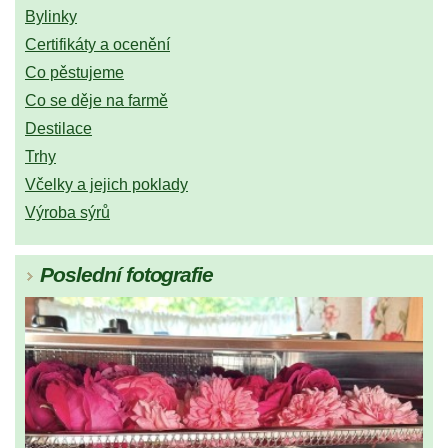
Bylinky
Certifikáty a ocenění
Co pěstujeme
Co se děje na farmě
Destilace
Trhy
Včelky a jejich poklady
Výroba sýrů
Poslední fotografie