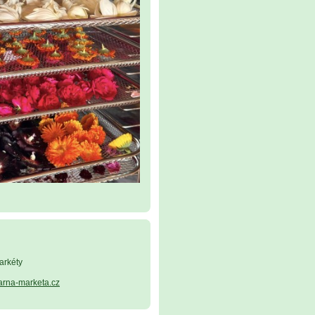
arkéty
arna-marketa.cz