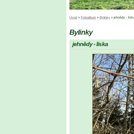
Úvod
»
Fotoalbum
»
Bylinky
»
jehnědy - lísk
Bylinky
jehnědy - líska