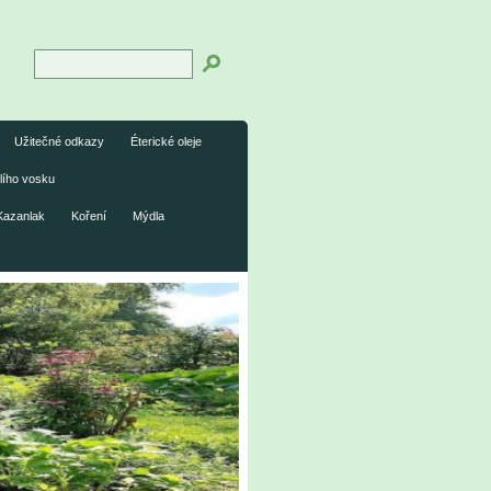
Užitečné odkazy
Éterické oleje
lího vosku
Kazanlak
Koření
Mýdla