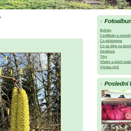
a
Fotoalbu
Bylinky
Certifikáty a oceněn
Co pěstujeme
Co se děje na farm
Destilace
Trhy
Včelky a jejich pok
Výroba sýrů
Poslední 