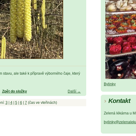
stavu, ale také k přípravě výborného čaje, který
Bylinky
Zpět do složky
Další →
Kontakt
ní:
3
|
4
|
5
|
6
|
7
(čas ve vteřinách)
Zelená lékárna u M
bylinky@zelenalek