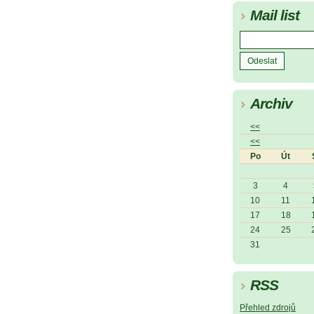
Mail list
Archiv
<<
<<
Po
Út
3
4
10
11
17
18
24
25
31
RSS
Přehled zdrojů