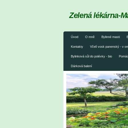
Zelená lékárna-M
Úvod
O mně
Bylinné masti
B
Kontakty
Včelí vosk panenský - v 
Bylinková sůl do polévky - bio
Pomáda
Dárková balení