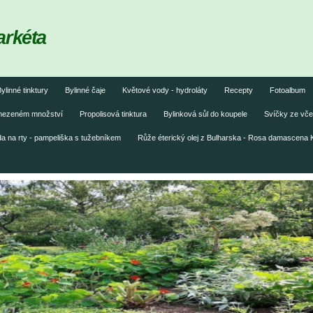
arkéta
ylinné tinktury
Bylinné čaje
Květové vody - hydroláty
Recepty
Fotoalbum
omezeném množství
Propolisová tinktura
Bylinková sůl do koupele
Svíčky ze vče
 na rty - pampeliška s tužebníkem
Růže éterický olej z Bulharska - Rosa damascena 