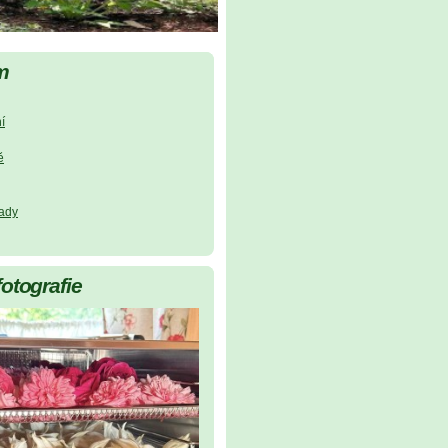
m
í
ě
lady
fotografie