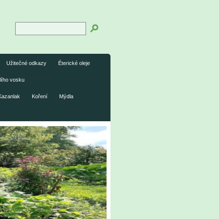
Užitečné odkazy
Éterické oleje
lího vosku
Kazanlak
Koření
Mýdla