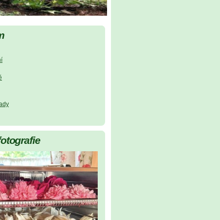
m
í
ě
lady
fotografie