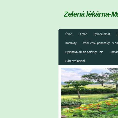
Zelená lékárna-M
Úvod
O mně
Bylinné masti
B
Kontakty
Včelí vosk panenský - v 
Bylinková sůl do polévky - bio
Pomáda
Dárková balení