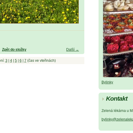
Zpět do složky
Další →
ní:
3
|
4
|
5
|
6
|
7
(čas ve vteřinách)
Bylinky
Kontakt
Zelená lékárna u M
bylinky@zelenalek