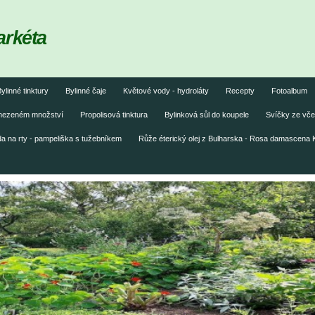
arkéta
ylinné tinktury
Bylinné čaje
Květové vody - hydroláty
Recepty
Fotoalbum
omezeném množství
Propolisová tinktura
Bylinková sůl do koupele
Svíčky ze vče
 na rty - pampeliška s tužebníkem
Růže éterický olej z Bulharska - Rosa damascena 