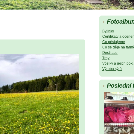
Fotoalbu
Bylinky
Certifikáty a oceněn
Co pěstujeme
Co se děje na farm
Destilace
Trhy
Včelky a jejich pok
Výroba sýrů
Poslední 