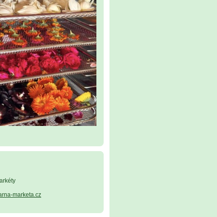
arkéty
arna-marketa.cz