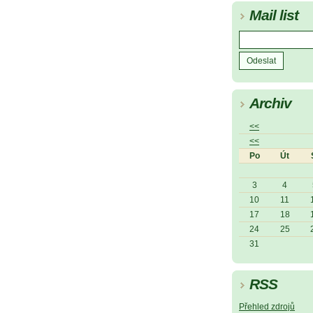
Mail list
Archiv
<<
<<
Po
Út
3
4
10
11
17
18
24
25
31
RSS
Přehled zdrojů