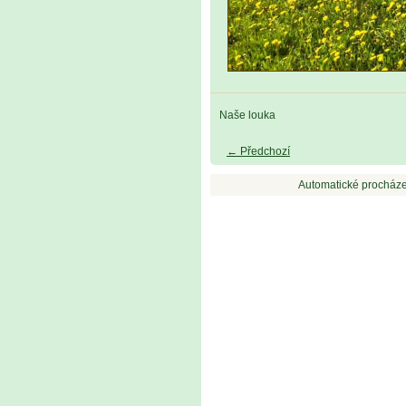
Naše louka
← Předchozí
Automatické procháze