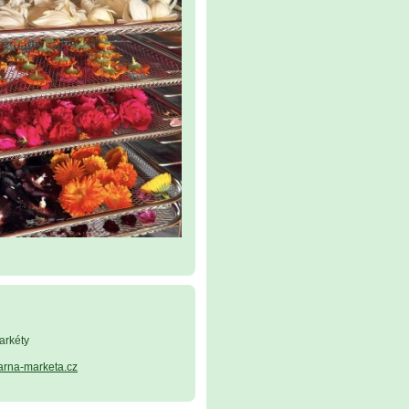
arkéty
arna-marketa.cz