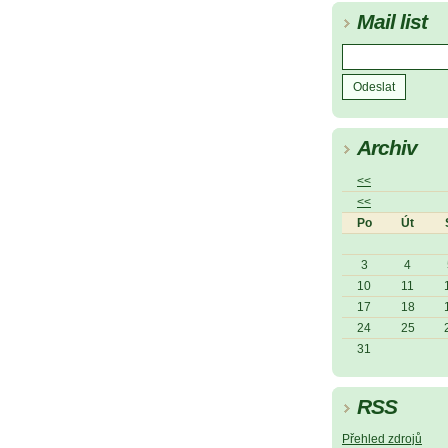
Mail list
Archiv
<<
<<
Po
Út
3
4
10
11
17
18
24
25
31
RSS
Přehled zdrojů