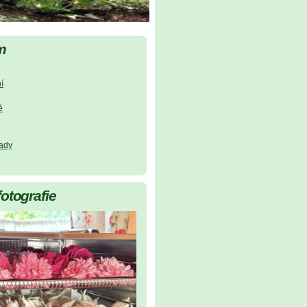
m
í
ě
lady
fotografie