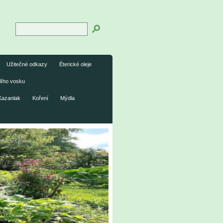
Užitečné odkazy
Éterické oleje
lího vosku
Kazanlak
Koření
Mýdla