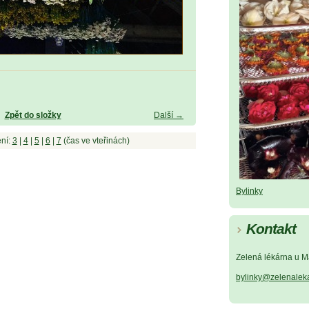
Zpět do složky
Další →
ní:
3
|
4
|
5
|
6
|
7
(čas ve vteřinách)
Bylinky
Kontakt
Zelená lékárna u M
bylinky@zelenalek