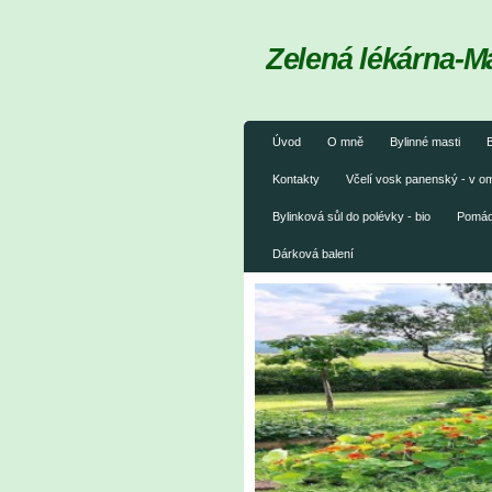
Zelená lékárna-M
Úvod
O mně
Bylinné masti
B
Kontakty
Včelí vosk panenský - v 
Bylinková sůl do polévky - bio
Pomáda
Dárková balení