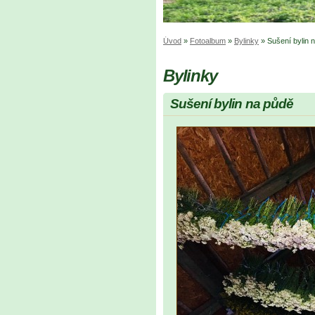
Úvod
»
Fotoalbum
»
Bylinky
»
Sušení bylin 
Bylinky
Sušení bylin na půdě