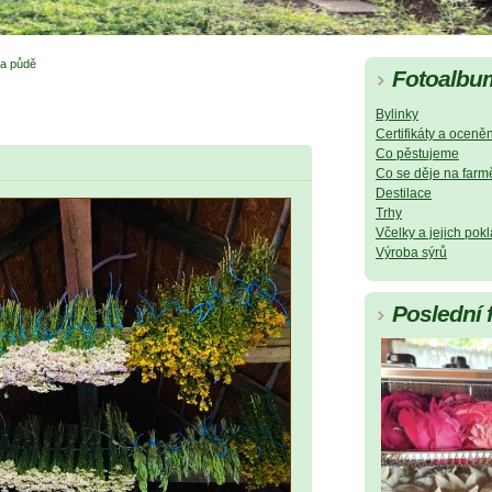
na půdě
Fotoalbu
Bylinky
Certifikáty a oceněn
Co pěstujeme
Co se děje na farm
Destilace
Trhy
Včelky a jejich pok
Výroba sýrů
Poslední 