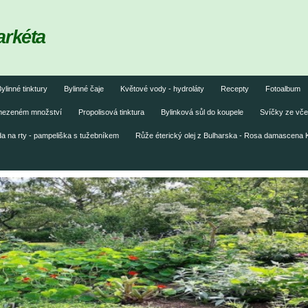
arkéta
ylinné tinktury
Bylinné čaje
Květové vody - hydroláty
Recepty
Fotoalbum
omezeném množství
Propolisová tinktura
Bylinková sůl do koupele
Svíčky ze vče
 na rty - pampeliška s tužebníkem
Růže éterický olej z Bulharska - Rosa damascena 