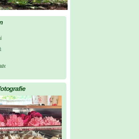
m
í
ě
lady
fotografie