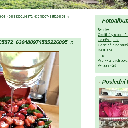
926_496858399105872_630480974585226895_n
Fotoalbu
Bylinky
Certifikáty a oceněn
Co pěstujeme
05872_630480974585226895_n
Co se děje na farm
Destilace
Trhy
Včelky a jejich pok
Výroba sýrů
Poslední 