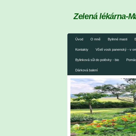
Zelená lékárna-M
Úvod
O mně
Bylinné masti
B
Kontakty
Včelí vosk panenský - v 
Bylinková sůl do polévky - bio
Pomáda
Dárková balení