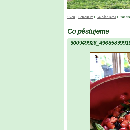
Úvod
»
Fotoalbum
»
Co pěstujeme
»
300949
Co pěstujeme
300949926_4968583991