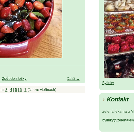
Zpět do složky
Další →
Bylinky
ní:
3
|
4
|
5
|
6
|
7
(čas ve vteřinách)
Kontakt
Zelená lékárna u M
bylinky@zelenalek