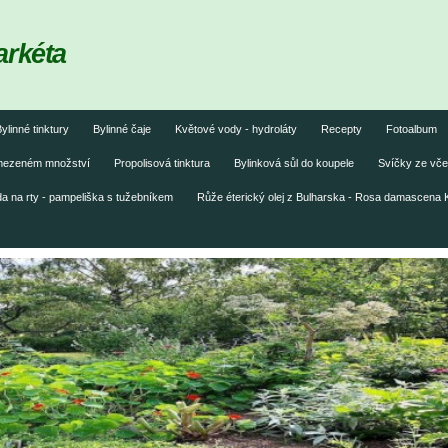
arkéta
ylinné tinktury
Bylinné čaje
Květové vody - hydroláty
Recepty
Fotoalbum
omezeném množství
Propolisová tinktura
Bylinková sůl do koupele
Svíčky ze vče
 na rty - pampeliška s tužebníkem
Růže éterický olej z Bulharska - Rosa damascena 