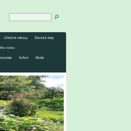
Užitečné odkazy
Éterické oleje
lího vosku
Kazanlak
Koření
Mýdla