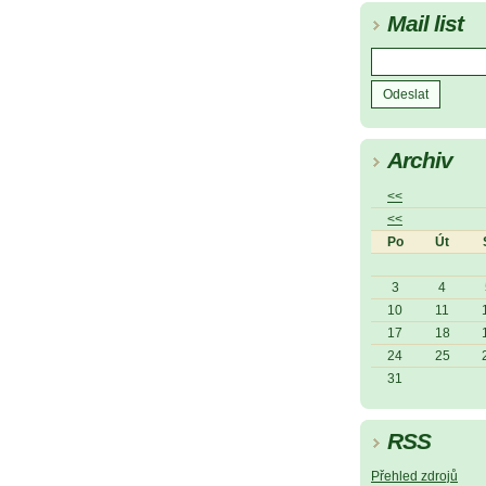
Mail list
Archiv
<<
<<
Po
Út
3
4
10
11
17
18
24
25
31
RSS
Přehled zdrojů