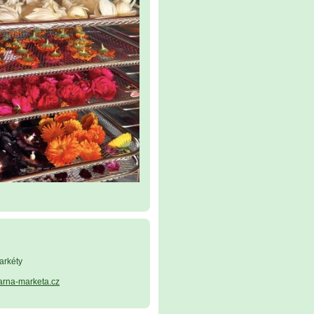
arkéty
arna-marketa.cz