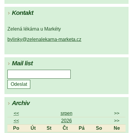
Kontakt
Zelená lékárna u Markéty
bylinky@zelenalekarna-marketa.cz
Mail list
Archiv
<<
srpen
>>
<<
2026
>>
Po
Út
St
Čt
Pá
So
Ne