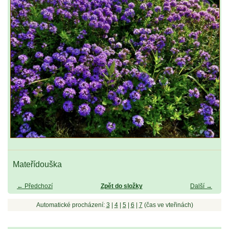
Mateřídouška
← Předchozí
Zpět do složky
Další →
Automatické procházení:
3
|
4
|
5
|
6
|
7
(čas ve vteřinách)