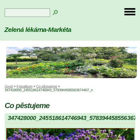
Zelená lékárna-Markéta
Úvod
»
Fotoalbum
»
Co pěstujeme
»
347428000_245518614746943_5783944585563674407_n
Co pěstujeme
347428000_245518614746943_5783944585563674