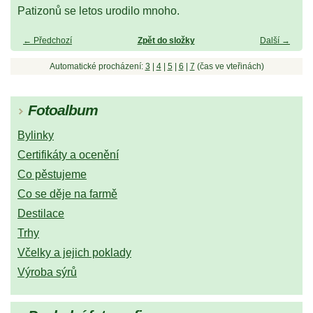
Patizonů se letos urodilo mnoho.
← Předchozí
Zpět do složky
Další →
Automatické procházení:
3
|
4
|
5
|
6
|
7
(čas ve vteřinách)
Fotoalbum
Bylinky
Certifikáty a ocenění
Co pěstujeme
Co se děje na farmě
Destilace
Trhy
Včelky a jejich poklady
Výroba sýrů