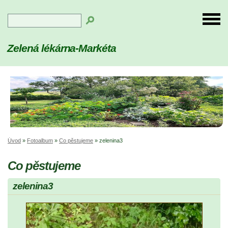
Zelená lékárna-Markéta
Úvod
»
Fotoalbum
»
Co pěstujeme
»
zelenina3
Co pěstujeme
zelenina3