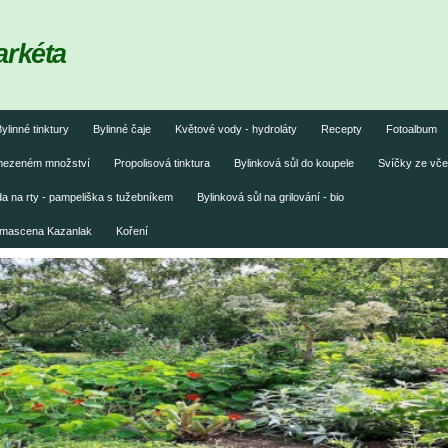
arkéta
ylinné tinktury
Bylinné čaje
Květové vody - hydroláty
Recepty
Fotoalbum
omezeném množství
Propolisová tinktura
Bylinková sůl do koupele
Svíčky ze vče
 na rty - pampeliška s tužebníkem
Bylinková sůl na grilování - bio
damascena Kazanlak
Koření