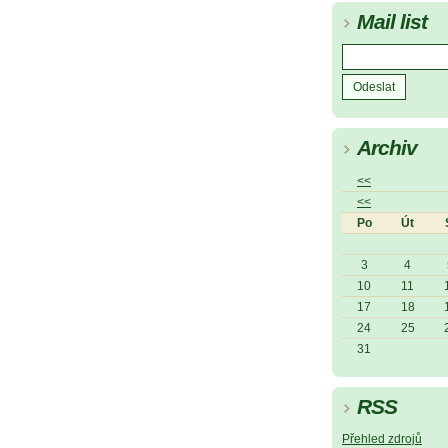
Mail list
Archiv
<<
<<
Po
Út
3
4
10
11
17
18
24
25
31
RSS
Přehled zdrojů