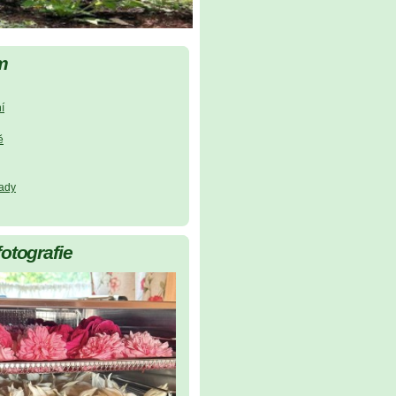
m
í
ě
lady
fotografie