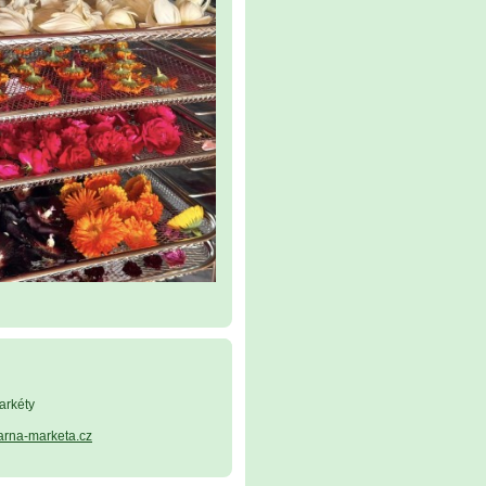
arkéty
arna-marketa.cz