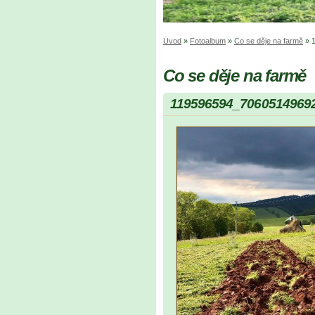
Úvod
»
Fotoalbum
»
Co se děje na farmě
»
Co se děje na farmě
119596594_7060514969