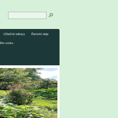
Užitečné odkazy
Éterické oleje
lího vosku