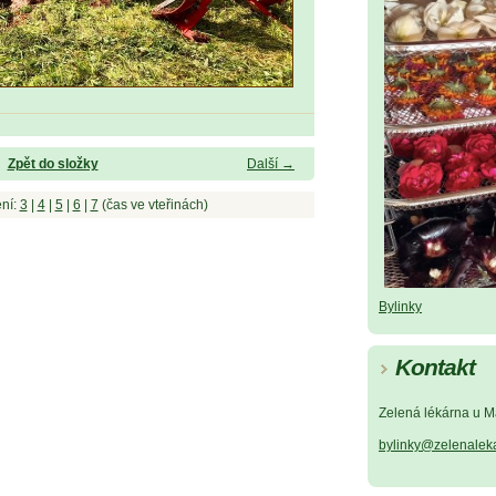
Zpět do složky
Další →
ní:
3
|
4
|
5
|
6
|
7
(čas ve vteřinách)
Bylinky
Kontakt
Zelená lékárna u M
bylinky@zelenalek