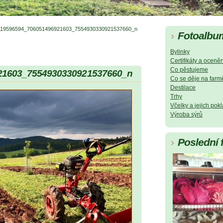
119596594_706051496921603_7554930330921537660_n
Fotoalbu
Bylinky
Certifikáty a oceněn
Co pěstujeme
21603_7554930330921537660_n
Co se děje na farm
Destilace
Trhy
Včelky a jejich pok
Výroba sýrů
Poslední 