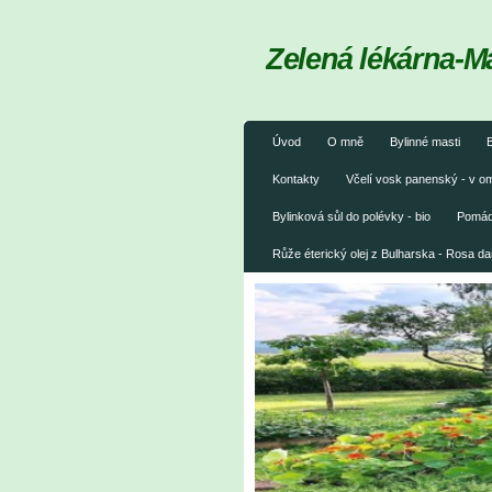
Zelená lékárna-M
Úvod
O mně
Bylinné masti
B
Kontakty
Včelí vosk panenský - v 
Bylinková sůl do polévky - bio
Pomáda
Růže éterický olej z Bulharska - Rosa 