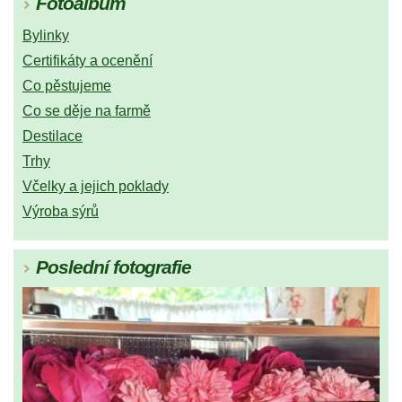
Fotoalbum
Bylinky
Certifikáty a ocenění
Co pěstujeme
Co se děje na farmě
Destilace
Trhy
Včelky a jejich poklady
Výroba sýrů
Poslední fotografie