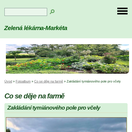
Zelená lékárna-Markéta
Úvod
»
Fotoalbum
»
Co se děje na farmě
»
Zakládání tymiánového pole pro včely
Co se děje na farmě
Zakládání tymiánového pole pro včely