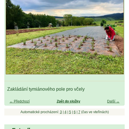
Zakládání tymiánového pole pro včely
← Předchozí
Zpět do složky
Další →
Automatické procházení:
3
|
4
|
5
|
6
|
7
(čas ve vteřinách)