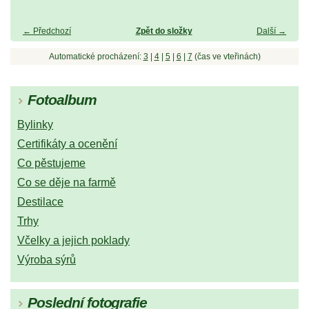
← Předchozí
Zpět do složky
Další →
Automatické procházení:
3
|
4
|
5
|
6
|
7
(čas ve vteřinách)
Fotoalbum
Bylinky
Certifikáty a ocenění
Co pěstujeme
Co se děje na farmě
Destilace
Trhy
Včelky a jejich poklady
Výroba sýrů
Poslední fotografie