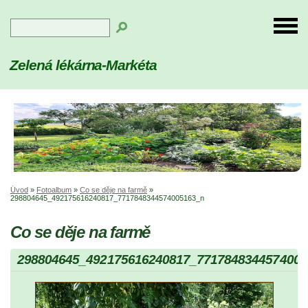
Zelená lékárna-Markéta
Úvod
»
Fotoalbum
»
Co se děje na farmě
»
298804645_492175616240817_7717848344574005163_n
Co se děje na farmě
298804645_492175616240817_7717848344574005