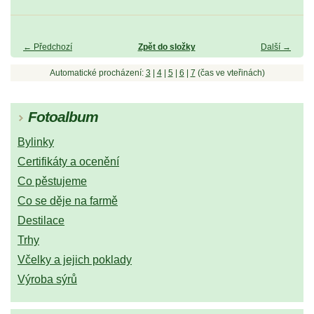
← Předchozí
Zpět do složky
Další →
Automatické procházení:
3
|
4
|
5
|
6
|
7
(čas ve vteřinách)
Fotoalbum
Bylinky
Certifikáty a ocenění
Co pěstujeme
Co se děje na farmě
Destilace
Trhy
Včelky a jejich poklady
Výroba sýrů