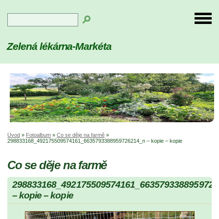
Zelená lékárna-Markéta
Úvod
»
Fotoalbum
»
Co se děje na farmě
»
298833168_492175509574161_6635793388959726214_n – kopie – kopie
Co se děje na farmě
298833168_492175509574161_6635793388959726
– kopie – kopie