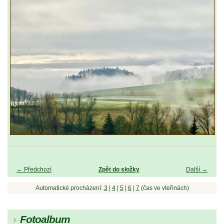
← Předchozí
Zpět do složky
Další →
Automatické procházení:
3
|
4
|
5
|
6
|
7
(čas ve vteřinách)
Fotoalbum