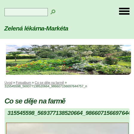
Zelená lékárna-Markéta
Úvod
»
Fotoalbum
»
Co se děje na farmě
»
315545598_569377138520664_986607156697644757_n
Co se děje na farmě
315545598_569377138520664_9866071566976447