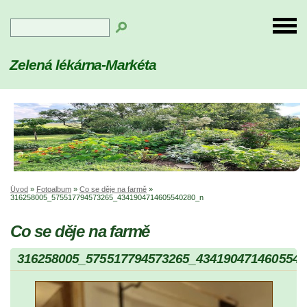
Zelená lékárna-Markéta
Úvod
»
Fotoalbum
»
Co se děje na farmě
»
316258005_575517794573265_4341904714605540280_n
Co se děje na farmě
316258005_575517794573265_4341904714605540