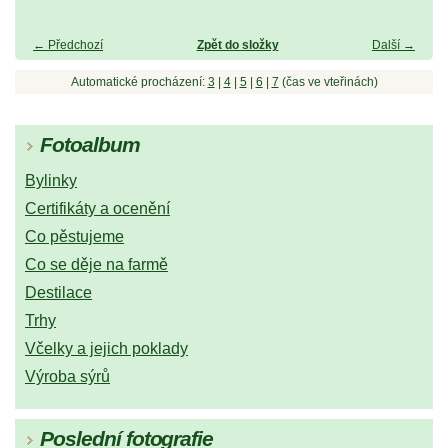
← Předchozí
Zpět do složky
Další →
Automatické procházení:
3
|
4
|
5
|
6
|
7
(čas ve vteřinách)
Fotoalbum
Bylinky
Certifikáty a ocenění
Co pěstujeme
Co se děje na farmě
Destilace
Trhy
Včelky a jejich poklady
Výroba sýrů
Poslední fotografie