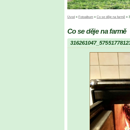
Úvod
»
Fotoalbum
»
Co se děje na farmě
»
Co se děje na farmě
316261047_5755177812