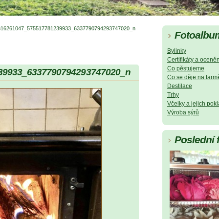
316261047_575517781239933_6337790794293747020_n
Fotoalbu
Bylinky
Certifikáty a oceněn
Co pěstujeme
39933_6337790794293747020_n
Co se děje na farm
Destilace
Trhy
Včelky a jejich pok
Výroba sýrů
Poslední 