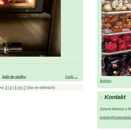
Zpět do složky
Další →
Bylinky
ní:
3
|
4
|
5
|
6
|
7
(čas ve vteřinách)
Kontakt
Zelená lékárna u M
bylinky@zelenalek