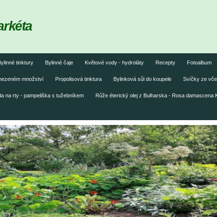
arkéta
ylinné tinktury
Bylinné čaje
Květové vody - hydroláty
Recepty
Fotoalbum
omezeném množství
Propolisová tinktura
Bylinková sůl do koupele
Svíčky ze vče
 na rty - pampeliška s tužebníkem
Růže éterický olej z Bulharska - Rosa damascena 