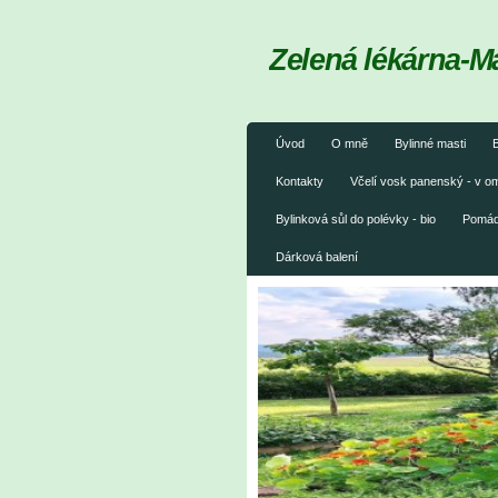
Zelená lékárna-M
Úvod
O mně
Bylinné masti
B
Kontakty
Včelí vosk panenský - v 
Bylinková sůl do polévky - bio
Pomáda
Dárková balení