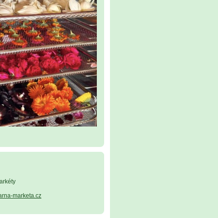
arkéty
arna-marketa.cz