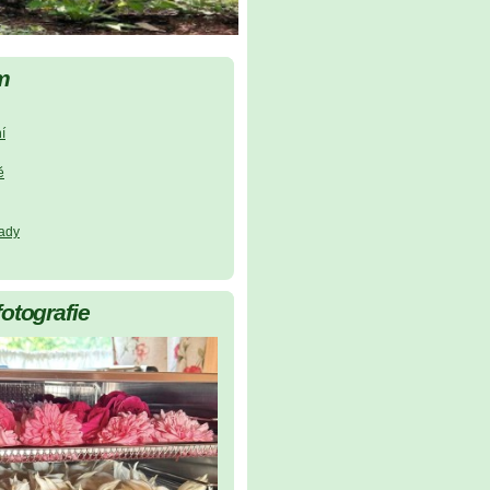
m
í
ě
lady
fotografie