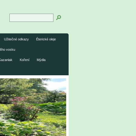
Užitečné odkazy
Éterické oleje
lího vosku
Kazanlak
Koření
Mýdla