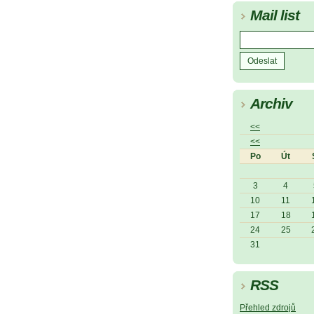
Mail list
Archiv
<<
<<
Po
Út
3
4
10
11
17
18
24
25
31
RSS
Přehled zdrojů