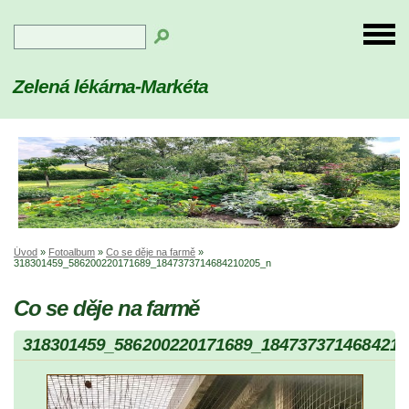
Zelená lékárna-Markéta
Úvod
»
Fotoalbum
»
Co se děje na farmě
»
318301459_586200220171689_1847373714684210205_n
Co se děje na farmě
318301459_586200220171689_1847373714684210