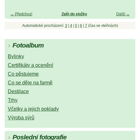
← Předchozí
Zpět do složky
Další →
Automatické procházení:
3
|
4
|
5
|
6
|
7
(čas ve vteřinách)
Fotoalbum
Bylinky
Certifikáty a ocenění
Co pěstujeme
Co se děje na farmě
Destilace
Trhy
Včelky a jejich poklady
Výroba sýrů
Poslední fotografie