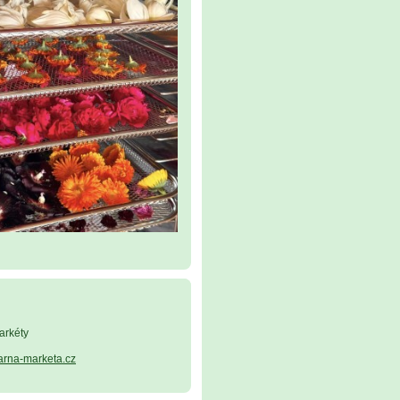
arkéty
arna-marketa.cz