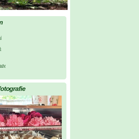
m
í
ě
lady
fotografie