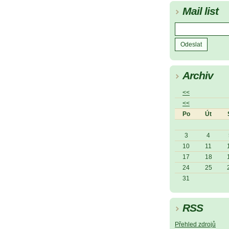
Mail list
Archiv
<<
<<
Po
Út
3
4
10
11
17
18
24
25
31
RSS
Přehled zdrojů