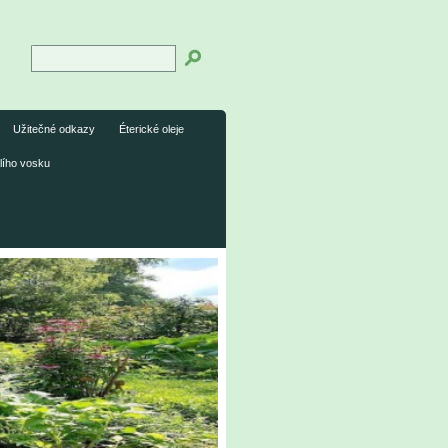
Užitečné odkazy
Éterické oleje
lího vosku