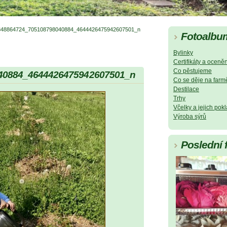
348864724_705108798040884_4644426475942607501_n
Fotoalbu
Bylinky
Certifikáty a oceněn
Co pěstujeme
40884_4644426475942607501_n
Co se děje na farm
Destilace
Trhy
Včelky a jejich pok
Výroba sýrů
Poslední 