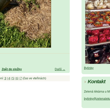
Bylinky
Zpět do složky
Další →
ní:
3
|
4
|
5
|
6
|
7
(čas ve vteřinách)
Kontakt
Zelená lékárna u M
bylinky@zelenalek