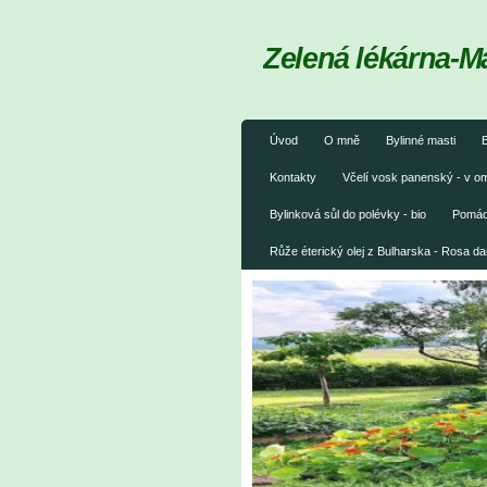
Zelená lékárna-M
Úvod
O mně
Bylinné masti
B
Kontakty
Včelí vosk panenský - v 
Bylinková sůl do polévky - bio
Pomáda
Růže éterický olej z Bulharska - Rosa 