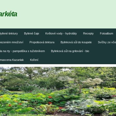
arkéta
ylinné tinktury
Bylinné čaje
Květové vody - hydroláty
Recepty
Fotoalbum
omezeném množství
Propolisová tinktura
Bylinková sůl do koupele
Svíčky ze vče
 na rty - pampeliška s tužebníkem
Bylinková sůl na grilování - bio
damascena Kazanlak
Koření