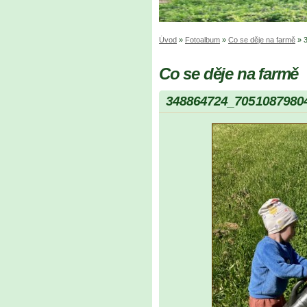
Úvod
»
Fotoalbum
»
Co se děje na farmě
»
Co se děje na farmě
348864724_7051087980