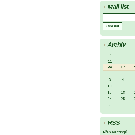
Mail list
Archiv
<<
<<
Po
Út
3
4
10
11
17
18
24
25
31
RSS
Přehled zdrojů