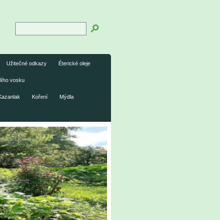
Užitečné odkazy
Éterické oleje
lího vosku
Kazanlak
Koření
Mýdla