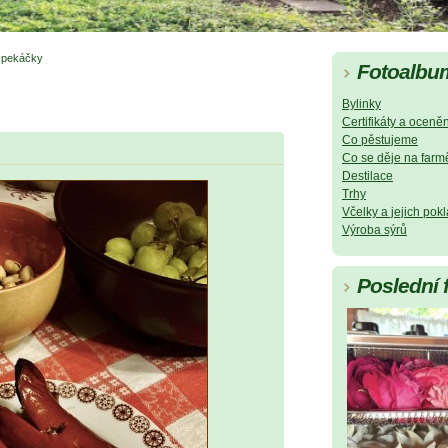
špekáčky
Fotoalbu
Bylinky
Certifikáty a oceněn
Co pěstujeme
Co se děje na farm
Destilace
Trhy
Včelky a jejich pok
Výroba sýrů
Poslední 