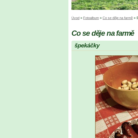
Úvod
»
Fotoalbum
»
Co se děje na farmě
»
Co se děje na farmě
špekáčky