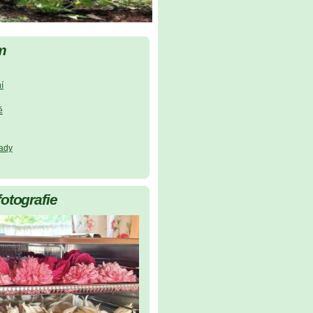
m
í
ě
lady
fotografie