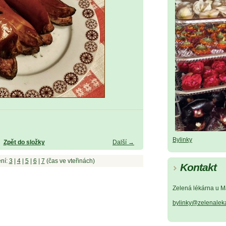
Bylinky
Zpět do složky
Další →
ní:
3
|
4
|
5
|
6
|
7
(čas ve vteřinách)
Kontakt
Zelená lékárna u M
bylinky@zelenalek