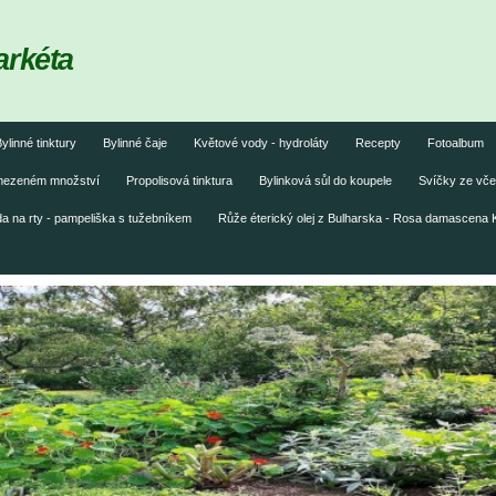
arkéta
ylinné tinktury
Bylinné čaje
Květové vody - hydroláty
Recepty
Fotoalbum
omezeném množství
Propolisová tinktura
Bylinková sůl do koupele
Svíčky ze vče
 na rty - pampeliška s tužebníkem
Růže éterický olej z Bulharska - Rosa damascena 