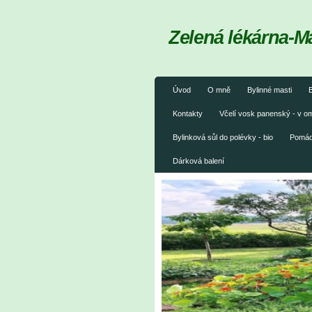
Zelená lékárna-M
Úvod
O mně
Bylinné masti
B
Kontakty
Včelí vosk panenský - v 
Bylinková sůl do polévky - bio
Pomáda
Dárková balení