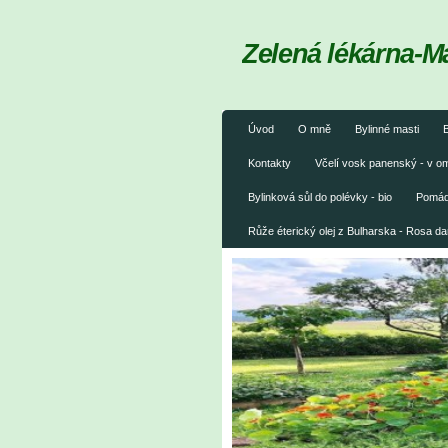
Zelená lékárna-M
Úvod
O mně
Bylinné masti
B
Kontakty
Včelí vosk panenský - v 
Bylinková sůl do polévky - bio
Pomáda
Růže éterický olej z Bulharska - Rosa 