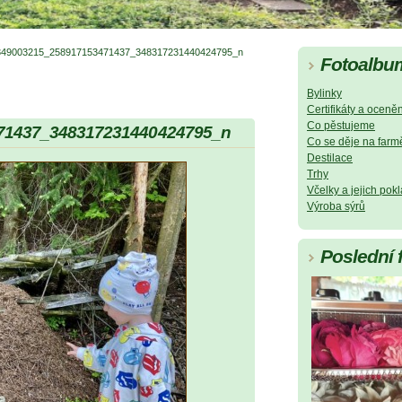
349003215_258917153471437_348317231440424795_n
Fotoalbu
Bylinky
Certifikáty a oceněn
Co pěstujeme
71437_348317231440424795_n
Co se děje na farm
Destilace
Trhy
Včelky a jejich pok
Výroba sýrů
Poslední 