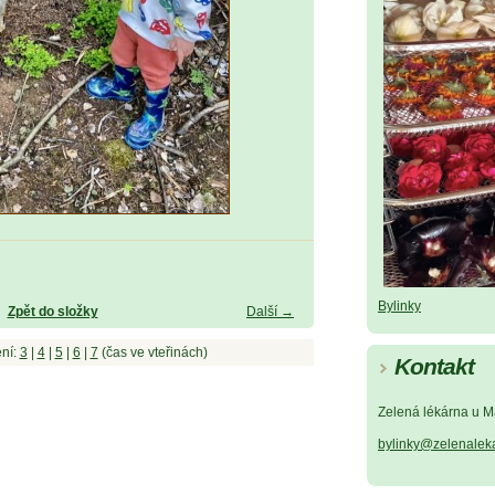
Bylinky
Zpět do složky
Další →
ní:
3
|
4
|
5
|
6
|
7
(čas ve vteřinách)
Kontakt
Zelená lékárna u M
bylinky@zelenalek