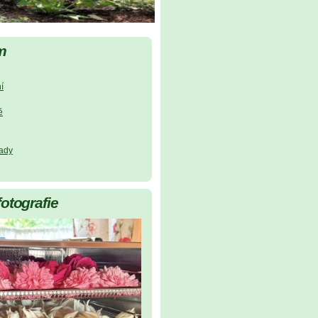
m
í
ě
lady
fotografie