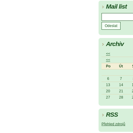
Mail list
Archiv
<<
<<
Po
Út
6
7
13
14
20
21
27
28
RSS
Přehled zdrojů