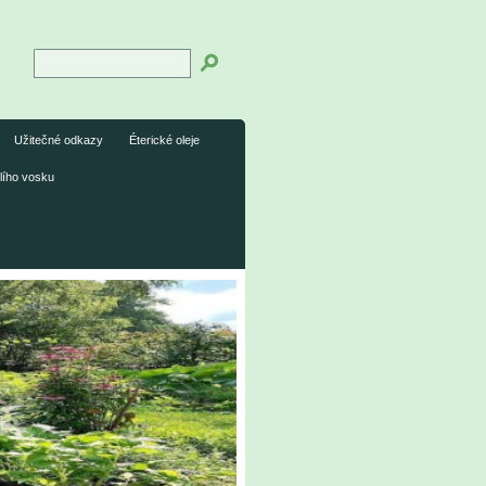
Užitečné odkazy
Éterické oleje
lího vosku