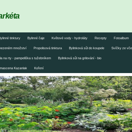
arkéta
ylinné tinktury
Bylinné čaje
Květové vody - hydroláty
Recepty
Fotoalbum
omezeném množství
Propolisová tinktura
Bylinková sůl do koupele
Svíčky ze vče
 na rty - pampeliška s tužebníkem
Bylinková sůl na grilování - bio
damascena Kazanlak
Koření