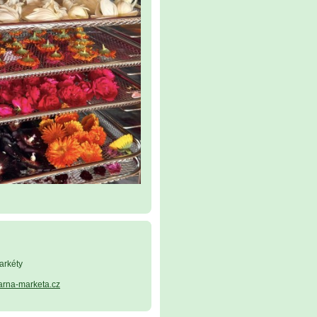
arkéty
arna-marketa.cz