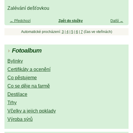
Zalévání dešťovkou
← Předchozí
Zpět do složky
Další →
Automatické procházení:
3
|
4
|
5
|
6
|
7
(čas ve vteřinách)
Fotoalbum
Bylinky
Certifikáty a ocenění
Co pěstujeme
Co se děje na farmě
Destilace
Trhy
Včelky a jejich poklady
Výroba sýrů