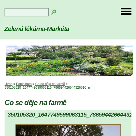
Zelená lékárna-Markéta
Úvod
»
Fotoalbum
»
Co se děje na farmě
»
350105320_1647749599063115_786594426644326810_n
Co se děje na farmě
350105320_1647749599063115_786594426644326