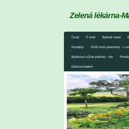
Zelená lékárna-M
Úvod
O mně
Bylinné masti
B
Kontakty
Včelí vosk panenský - v 
Bylinková sůl do polévky - bio
Pomáda
Dárková balení