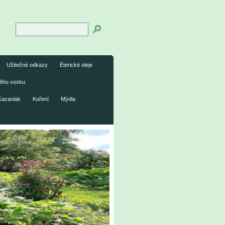
Užitečné odkazy
Éterické oleje
lího vosku
Kazanlak
Koření
Mýdla