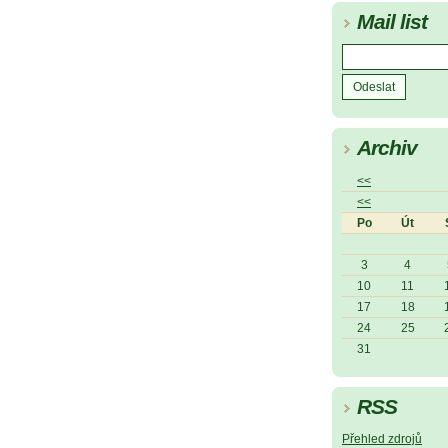
Mail list
Archiv
<<
<<
Po
Út
3
4
10
11
17
18
24
25
31
RSS
Přehled zdrojů