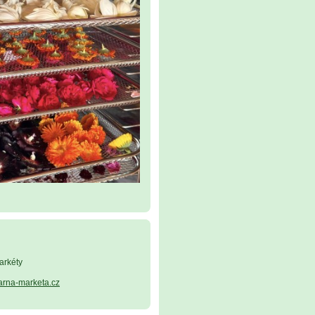
arkéty
arna-marketa.cz