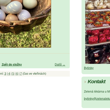
Zpět do složky
Další →
Bylinky
ní:
3
|
4
|
5
|
6
|
7
(čas ve vteřinách)
Kontakt
Zelená lékárna u M
bylinky@zelenalek