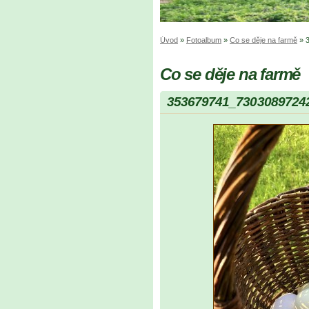
Úvod
»
Fotoalbum
»
Co se děje na farmě
»
Co se děje na farmě
353679741_7303089724