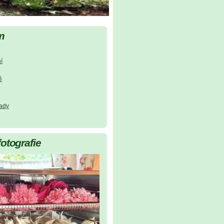
m
í
ě
lady
fotografie