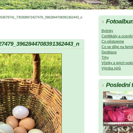
353679741_730308972427479_3962844708391362443_n
Fotoalbu
Bylinky
Certifikáty a oceněn
Co pěstujeme
27479_3962844708391362443_n
Co se děje na farm
Destilace
Trhy
Včelky a jejich pok
Výroba sýrů
Poslední 