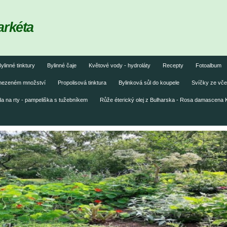
arkéta
ylinné tinktury
Bylinné čaje
Květové vody - hydroláty
Recepty
Fotoalbum
omezeném množství
Propolisová tinktura
Bylinková sůl do koupele
Svíčky ze vče
 na rty - pampeliška s tužebníkem
Růže éterický olej z Bulharska - Rosa damascena 