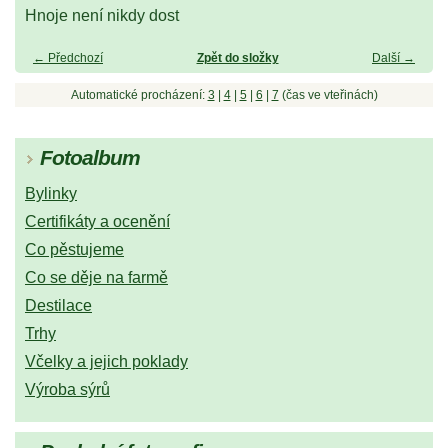
Hnoje není nikdy dost
← Předchozí
Zpět do složky
Další →
Automatické procházení:
3
|
4
|
5
|
6
|
7
(čas ve vteřinách)
Fotoalbum
Bylinky
Certifikáty a ocenění
Co pěstujeme
Co se děje na farmě
Destilace
Trhy
Včelky a jejich poklady
Výroba sýrů