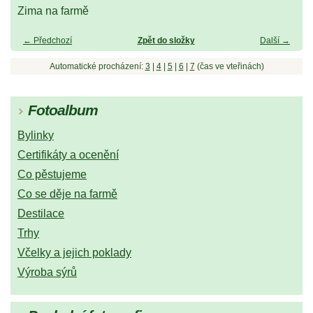
Zima na farmě
← Předchozí
Zpět do složky
Další →
Automatické procházení:
3
|
4
|
5
|
6
|
7
(čas ve vteřinách)
Fotoalbum
Bylinky
Certifikáty a ocenění
Co pěstujeme
Co se děje na farmě
Destilace
Trhy
Včelky a jejich poklady
Výroba sýrů