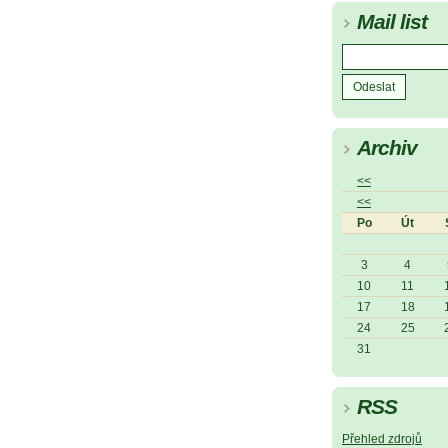
Mail list
Archiv
<<
<<
Po
Út
3
4
10
11
17
18
24
25
31
RSS
Přehled zdrojů