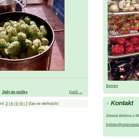
Bylinky
Zpět do složky
Další →
Kontakt
ní:
3
|
4
|
5
|
6
|
7
(čas ve vteřinách)
Zelená lékárna u M
bylinky@zelenalek