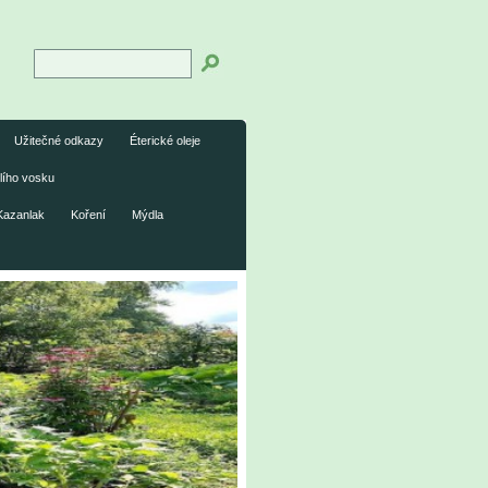
Užitečné odkazy
Éterické oleje
lího vosku
Kazanlak
Koření
Mýdla