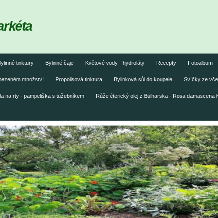
arkéta
ylinné tinktury
Bylinné čaje
Květové vody - hydroláty
Recepty
Fotoalbum
omezeném množství
Propolisová tinktura
Bylinková sůl do koupele
Svíčky ze vče
 na rty - pampeliška s tužebníkem
Růže éterický olej z Bulharska - Rosa damascena 