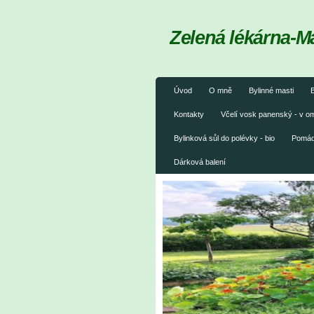
Zelená lékárna-M
Úvod
O mně
Bylinné masti
B
Kontakty
Včelí vosk panenský - v 
Bylinková sůl do polévky - bio
Pomáda
Dárková balení