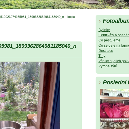
512923974165981_1899362864981185040_n – kopie –
Fotoalbu
Bylinky
Certifikáty a oceněn
Co pěstujeme
65981_1899362864981185040_n
Co se děje na farm
Destilace
Trhy
Včelky a jejich pok
Výroba sýrů
Poslední 