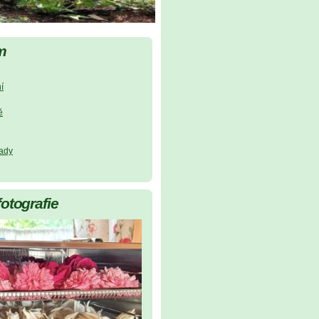
m
í
ě
lady
fotografie