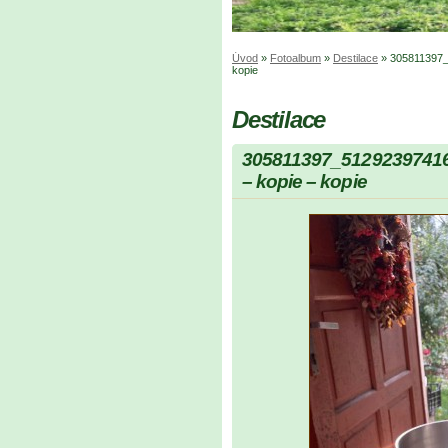
Úvod
»
Fotoalbum
»
Destilace
»
305811397_
kopie
Destilace
305811397_5129239741
– kopie – kopie