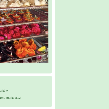
arkéty
arna-marketa.cz