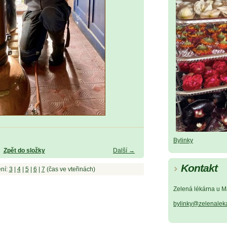
Bylinky
Zpět do složky
Další →
Kontakt
ní:
3
|
4
|
5
|
6
|
7
(čas ve vteřinách)
Zelená lékárna u M
bylinky@zelenalek