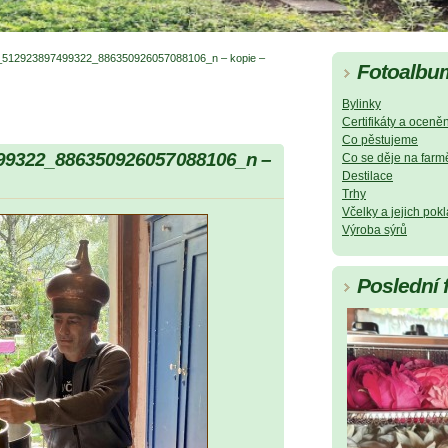
512923897499322_886350926057088106_n – kopie –
Fotoalbu
Bylinky
Certifikáty a oceněn
Co pěstujeme
99322_886350926057088106_n –
Co se děje na farm
Destilace
Trhy
Včelky a jejich pok
Výroba sýrů
Poslední 