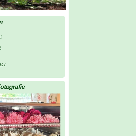
m
í
ě
lady
fotografie