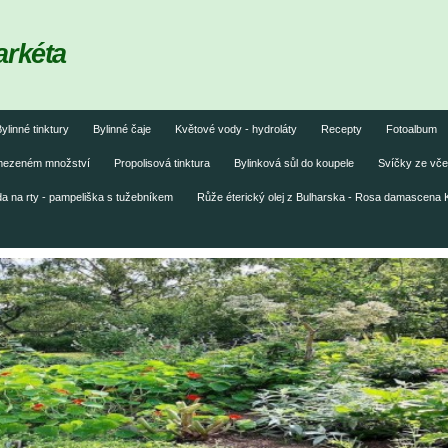
arkéta
ylinné tinktury
Bylinné čaje
Květové vody - hydroláty
Recepty
Fotoalbum
omezeném množství
Propolisová tinktura
Bylinková sůl do koupele
Svíčky ze vče
 na rty - pampeliška s tužebníkem
Růže éterický olej z Bulharska - Rosa damascena 