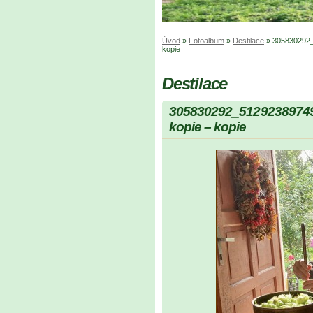
Úvod
»
Fotoalbum
»
Destilace
»
305830292_
kopie
Destilace
305830292_5129238974
kopie – kopie