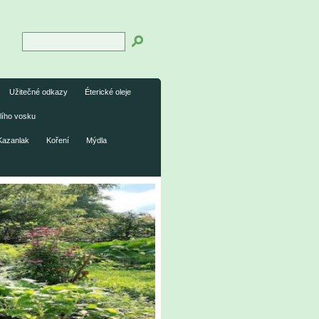
Užitečné odkazy
Éterické oleje
lího vosku
Kazanlak
Koření
Mýdla