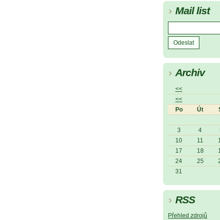
Mail list
Archiv
<<
<<
Po
Út
3
4
10
11
17
18
24
25
31
RSS
Přehled zdrojů