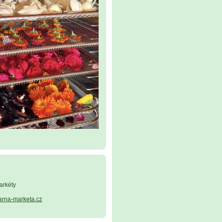
arkéty
arna-marketa.cz