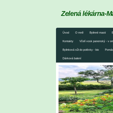
Zelená lékárna-M
Úvod
O mně
Bylinné masti
B
Kontakty
Včelí vosk panenský - v 
Bylinková sůl do polévky - bio
Pomáda
Dárková balení