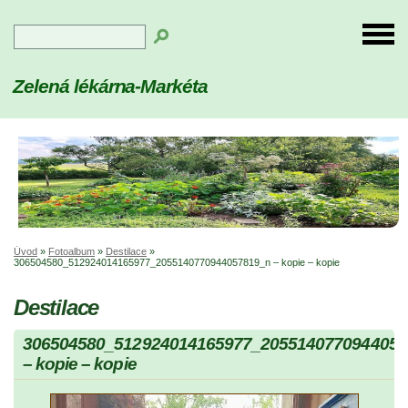
Zelená lékárna-Markéta
Úvod
»
Fotoalbum
»
Destilace
»
306504580_512924014165977_2055140770944057819_n – kopie – kopie
Destilace
306504580_512924014165977_2055140770944057
– kopie – kopie