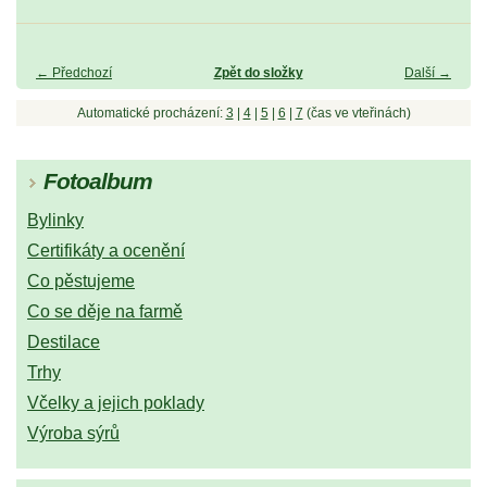
← Předchozí
Zpět do složky
Další →
Automatické procházení:
3
|
4
|
5
|
6
|
7
(čas ve vteřinách)
Fotoalbum
Bylinky
Certifikáty a ocenění
Co pěstujeme
Co se děje na farmě
Destilace
Trhy
Včelky a jejich poklady
Výroba sýrů