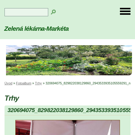
Zelená lékárna-Markéta
Úvod
»
Fotoalbum
»
Trhy
»
320694075_829822038129860_2943533935105559291_n
Trhy
320694075_829822038129860_2943533935105559