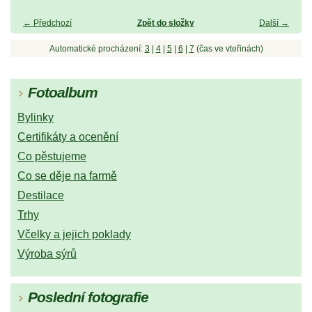
← Předchozí
Zpět do složky
Další →
Automatické procházení:
3
|
4
|
5
|
6
|
7
(čas ve vteřinách)
Fotoalbum
Bylinky
Certifikáty a ocenění
Co pěstujeme
Co se děje na farmě
Destilace
Trhy
Včelky a jejich poklady
Výroba sýrů
Poslední fotografie