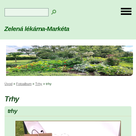
Zelená lékárna-Markéta
Úvod
»
Fotoalbum
»
Trhy
»
trhy
Trhy
trhy