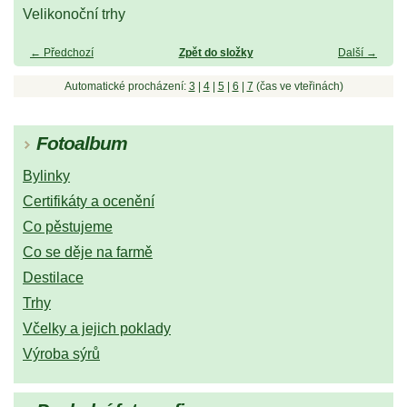
Velikonoční trhy
← Předchozí
Zpět do složky
Další →
Automatické procházení:
3
|
4
|
5
|
6
|
7
(čas ve vteřinách)
Fotoalbum
Bylinky
Certifikáty a ocenění
Co pěstujeme
Co se děje na farmě
Destilace
Trhy
Včelky a jejich poklady
Výroba sýrů