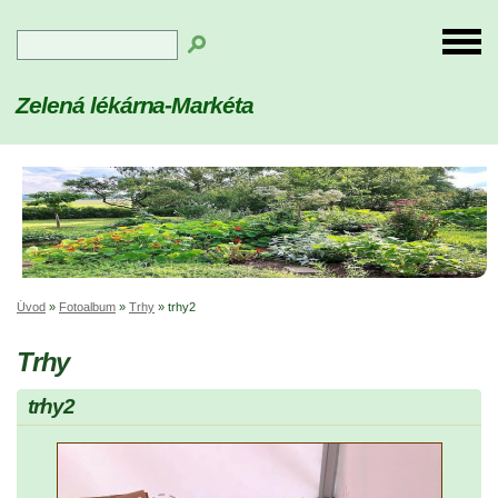
Zelená lékárna-Markéta
Úvod
»
Fotoalbum
»
Trhy
»
trhy2
Trhy
trhy2