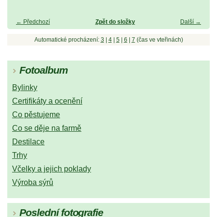
← Předchozí
Zpět do složky
Další →
Automatické procházení:
3
|
4
|
5
|
6
|
7
(čas ve vteřinách)
Fotoalbum
Bylinky
Certifikáty a ocenění
Co pěstujeme
Co se děje na farmě
Destilace
Trhy
Včelky a jejich poklady
Výroba sýrů
Poslední fotografie