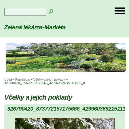
Zelená lékárna-Markéta
Úvod
»
Fotoalbum
»
Včelky a jejich poklady
»
326790420_873772157175666_4299603692151114576_n
Včelky a jejich poklady
326790420_873772157175666_4299603692151114