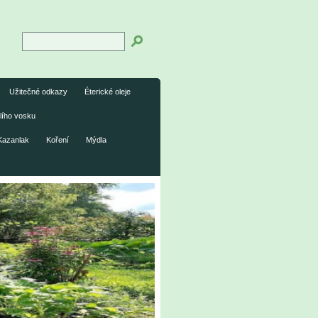
Užitečné odkazy
Éterické oleje
lího vosku
Kazanlak
Koření
Mýdla