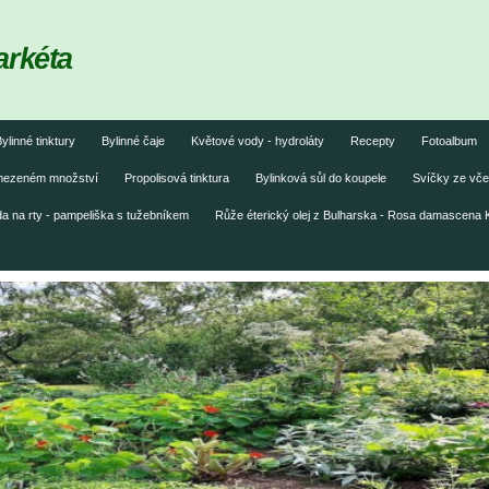
arkéta
ylinné tinktury
Bylinné čaje
Květové vody - hydroláty
Recepty
Fotoalbum
omezeném množství
Propolisová tinktura
Bylinková sůl do koupele
Svíčky ze vče
 na rty - pampeliška s tužebníkem
Růže éterický olej z Bulharska - Rosa damascena 