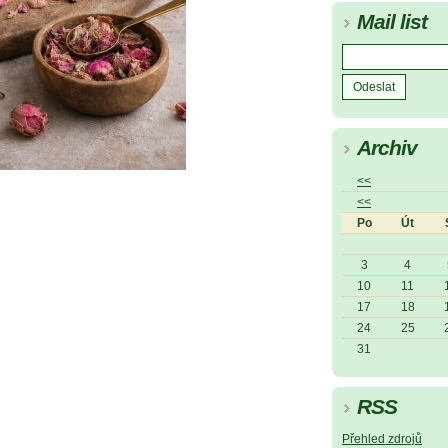
Mail list
Archiv
<<
<<
Po
Út
3
4
10
11
17
18
24
25
31
RSS
Přehled zdrojů