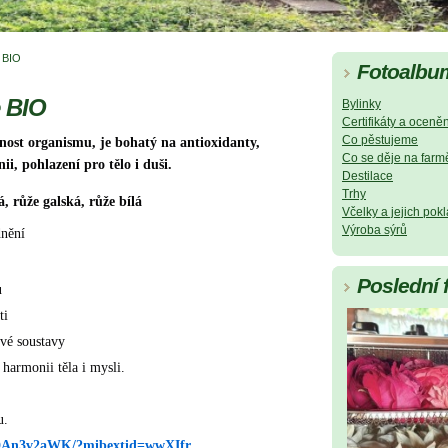
e BIO
Fotoalbu
e BIO
Bylinky
Certifikáty a oceněn
Co pěstujeme
st organismu, je bohatý na antioxidanty, 
Co se děje na farm
i, pohlazení pro tělo i duši.
Destilace
Trhy
á, růže galská, růže bílá
Včelky a jejich pok
Výroba sýrů
dnění
Poslední 
u
ti
ové soustavy
harmonii těla i mysli.
u.
/1DAn3v2aWK/?mibextid=wwXIfr