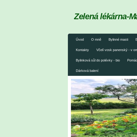
Zelená lékárna-M
Úvod
O mně
Bylinné masti
B
Kontakty
Včelí vosk panenský - v 
Bylinková sůl do polévky - bio
Pomáda
Dárková balení