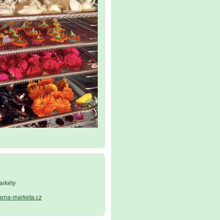
arkéty
arna-marketa.cz