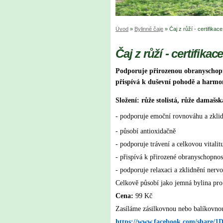
Úvod
»
Bylinné čaje
»
Čaj z růží - certifikac
Čaj z růží - certifikac
Podporuje přirozenou obranyschopno
přispívá k duševní pohodě a harmoni
Složení: růže stolistá, růže damašsk
- podporuje emoční rovnováhu a zkli
- působí antioxidačně
- podporuje trávení a celkovou vitalit
- přispívá k přirozené obranyschopnos
- podporuje relaxaci a zklidnění nerv
Celkově působí jako jemná bylina pro 
Cena:
99 Kč
Zasíláme zásilkovnou nebo balíkovno
https://www.facebook.com/share