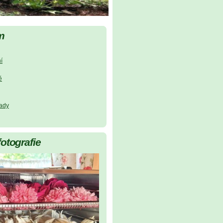
m
í
ě
lady
fotografie