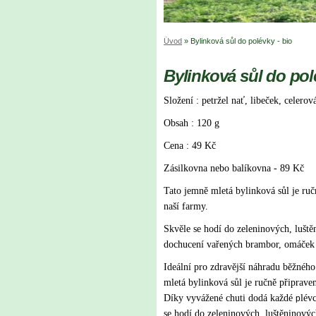
Úvod
»
Bylinková sůl do polévky - bio
Bylinková sůl do pol
Složení : petržel nať, libeček, celero
Obsah : 120 g
Cena : 49 Kč
Zásilkovna nebo balíkovna - 89 Kč
Tato jemně mletá bylinková sůl je ruč
naší farmy.
Skvěle se hodí do zeleninových, lušt
dochucení vařených brambor, omáček
Ideální pro zdravější náhradu běžného
mletá bylinková sůl je ručně připraven
Díky vyvážené chuti dodá každé
l
évc
p
se hodí do zeleninových, luštěninový