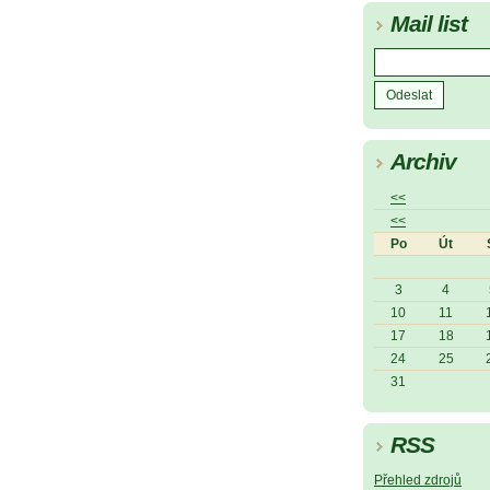
Mail list
Archiv
<<
<<
Po
Út
3
4
10
11
17
18
24
25
31
RSS
Přehled zdrojů