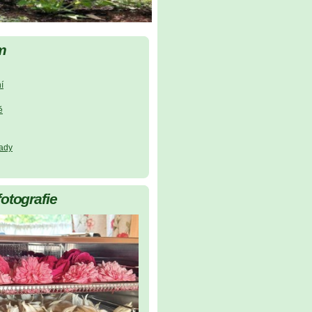
m
í
ě
lady
fotografie