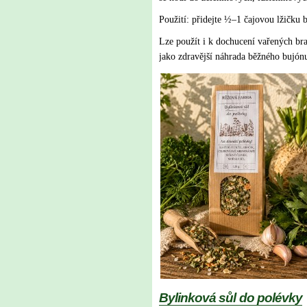
Použití: přidejte ½–1 čajovou lžičku 
b
Lze použít i k dochucení vařených br
jako zdravější náhrada běžného bujónu
Bylinková sůl do polévky