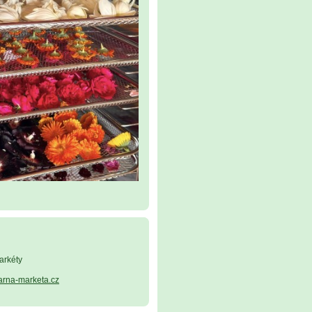
arkéty
arna-marketa.cz