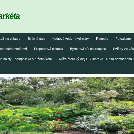
arkéta
ylinné tinktury
Bylinné čaje
Květové vody - hydroláty
Recepty
Fotoalbum
omezeném množství
Propolisová tinktura
Bylinková sůl do koupele
Svíčky ze vče
 na rty - pampeliška s tužebníkem
Růže éterický olej z Bulharska - Rosa damascena 