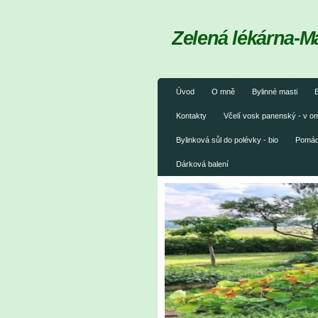
Zelená lékárna-M
Úvod
O mně
Bylinné masti
B
Kontakty
Včelí vosk panenský - v 
Bylinková sůl do polévky - bio
Pomáda
Dárková balení