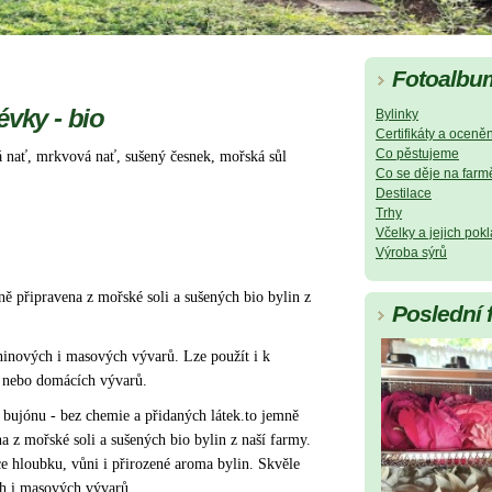
Fotoalbu
évky - bio
Bylinky
Certifikáty a oceněn
Co pěstujeme
vá nať, mrkvová nať, sušený česnek, mořská sůl
Co se děje na farm
Destilace
Trhy
Včelky a jejich pok
Výroba sýrů
ně připravena z mořské soli a sušených bio bylin z
Poslední 
ěninových i masových vývarů. Lze použít i k
 nebo domácích vývarů.
 bujónu - bez chemie a přidaných látek.
to jemně
a z mořské soli a sušených bio bylin z naší farmy.
e hloubku, vůni i přirozené aroma bylin. Skvěle 
ch i masových vývarů.