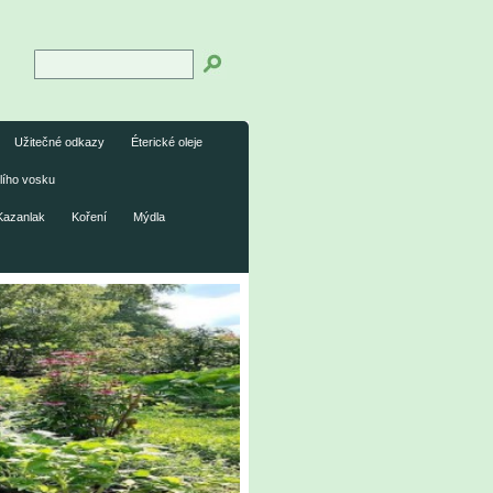
Užitečné odkazy
Éterické oleje
lího vosku
Kazanlak
Koření
Mýdla