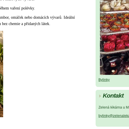
ěhem vaření polévky. 
ambor, omáček nebo domácích vývarů. Ideální 
 bez chemie a přidaných látek.
u, vůni i přirozené aroma
e hloubk
bylin. Skvěle se hodí do zeleninových,
luštěninových i masových vývarů.
⸻ Použití: • Přidejte ½–1 čajovou
lžičku během vaření polévky. • Lze
použít i k dochucení vařených
Bylinky
brambor, omáček nebo domácích
vývarů. • Ideální jako zdravější
Kontakt
náhrada běžného bujónu – bez
chemie a přidaných látek.
Zelená lékárna u M
bylinky@zelenalek