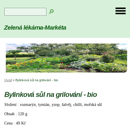
Zelená lékárna-Markéta
Úvod
»
Bylinková sůl na grilování - bio
Bylinková sůl na grilování - bio
Složení : rozmarýn, tymián, yzop, šalvěj, chilli, mořská sůl
Obsah : 120 g
Cena : 49 Kč