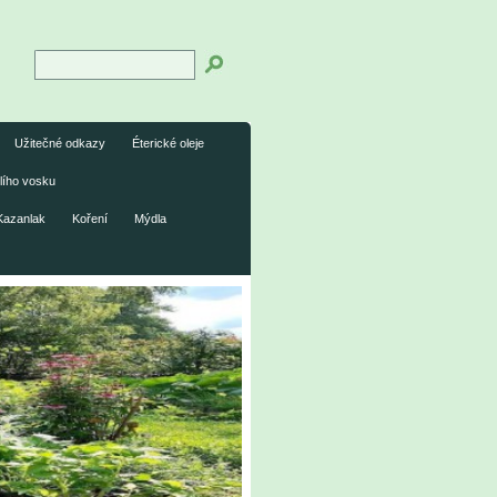
Užitečné odkazy
Éterické oleje
lího vosku
Kazanlak
Koření
Mýdla