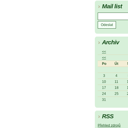
Mail list
Archiv
<<
<<
Po
Út
3
4
10
11
17
18
24
25
31
RSS
Přehled zdrojů