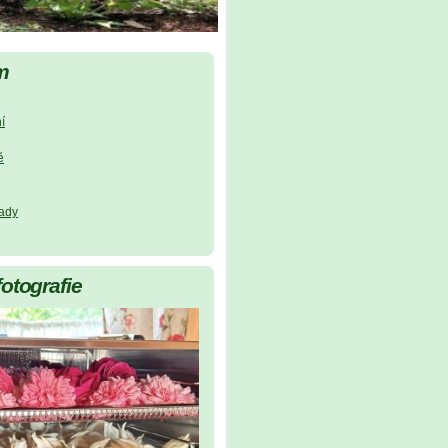
m
í
ě
lady
fotografie