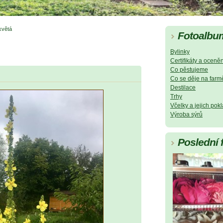
květá
Fotoalbu
Bylinky
Certifikáty a oceněn
Co pěstujeme
Co se děje na farm
Destilace
Trhy
Včelky a jejich pok
Výroba sýrů
Poslední 