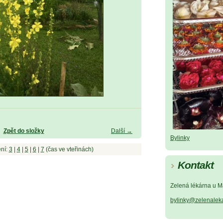
Zpět do složky
Další →
Bylinky
ní:
3
|
4
|
5
|
6
|
7
(čas ve vteřinách)
Kontakt
Zelená lékárna u M
bylinky@zelenalek