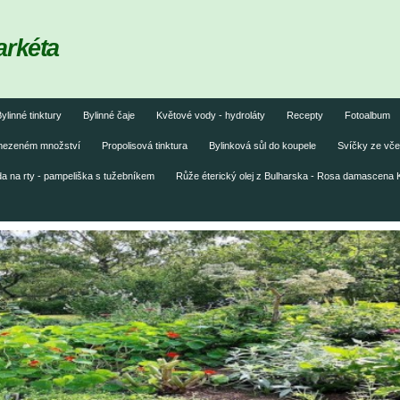
arkéta
ylinné tinktury
Bylinné čaje
Květové vody - hydroláty
Recepty
Fotoalbum
omezeném množství
Propolisová tinktura
Bylinková sůl do koupele
Svíčky ze vče
 na rty - pampeliška s tužebníkem
Růže éterický olej z Bulharska - Rosa damascena 