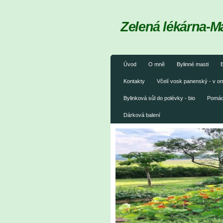
Zelená lékárna-M
Úvod
O mně
Bylinné masti
B
Kontakty
Včelí vosk panenský - v 
Bylinková sůl do polévky - bio
Pomáda
Dárková balení