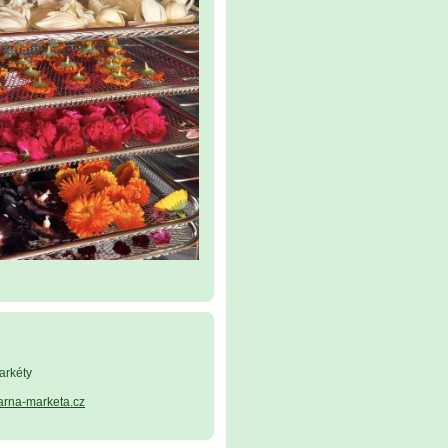
arkéty
arna-marketa.cz